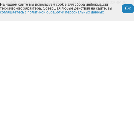
выбросить и вам не придется менять все содержимое
На нашем сайте мы используем cookie для сбора информации
Ок
лотка.
технического характера. Совершая любые действия на сайте, вы
соглашаетесь с политикой обработки персональных данных
Утилизируется в канализационную систему
(биоразлагаем).
Отсутствуют химические добавки, пыль, не
разносится по дому.
Органические волокна, из которых состоит
наполнитель, полностью разлагаются и не наносят
вред природе, поэтому могут использоваться в
качестве удобрения.
СОСТАВ