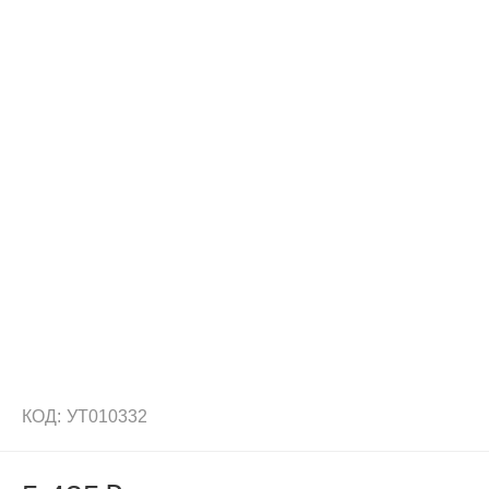
КОД:
УТ010332