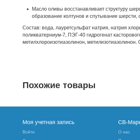
Масло оливы восстанавливает структуру шер
образование колтунов и спутывание шерсти, 
Состав: вода, лауретсульфат натрия, натрия хло
поликватерниум-7, ПЭГ-40 гидрогенат касторового
метилхлороизотиазолинон, метилизотиазолинон. С
Похожие товары
Моя учетная запись
СВ-Мар
Войти
О нас