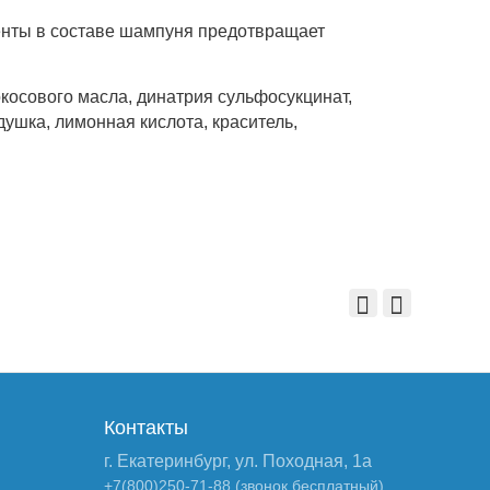
енты в составе шампуня предотвращает
косового масла, динатрия сульфосукцинат,
ушка, лимонная кислота, краситель,
Контакты
г. Екатеринбург, ул. Походная, 1а
+7(800)250-71-88 (звонок бесплатный)