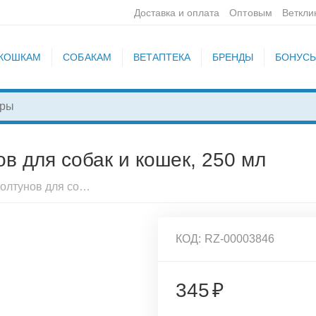
Доставка и оплата
Оптовым
Веткли
КОШКАМ
СОБАКАМ
ВЕТАПТЕКА
БРЕНДЫ
БОНУС
ов для собак и кошек, 250 мл
Шампунь Brizberry от колтунов для собак и кошек, 250 мл
КОД:
RZ-00003846
345
₽