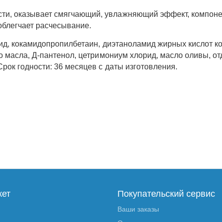
сти, оказывает смягчающий, увлажняющий эффект, компон
облегчает расчесывание.
рид, кокамидопропилбетаин, диэтаноламид жирных кислот ко
 масла, Д-пантенол, цетримониум хлорид, масло оливы, отд
рок годности: 36 месяцев с даты изготовления.
кет
Покупательский сервис
Ваши заказы