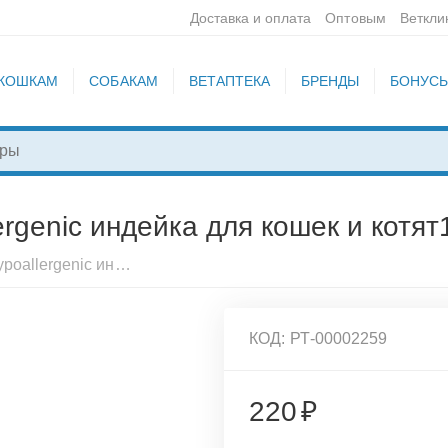
Доставка и оплата
Оптовым
Веткли
КОШКАМ
СОБАКАМ
ВЕТАПТЕКА
БРЕНДЫ
БОНУС
lergenic индейка для кошек и котят
Best Dinner Vet Profi Hypoallergenic индейка для кошек и котят100г, 406746
КОД:
РТ-00002259
220
₽