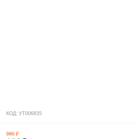
КОД:
УТ006835
980
₽