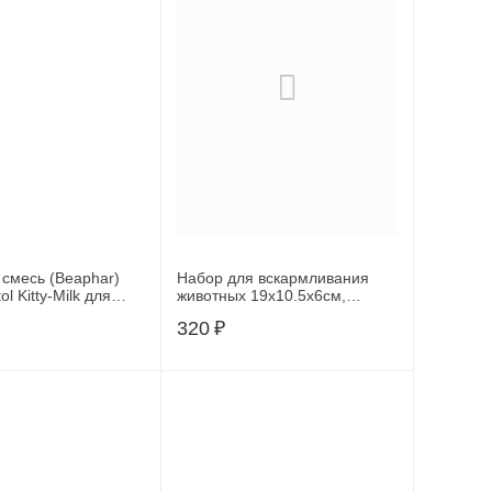
смесь (Beaphar)
Набор для вскармливания
ol Kitty-Milk для
животных 19х10.5х6см,
стительные
бутылочка 80мл, соска 2шт,
320
₽
ы), 15248
ершик, игла