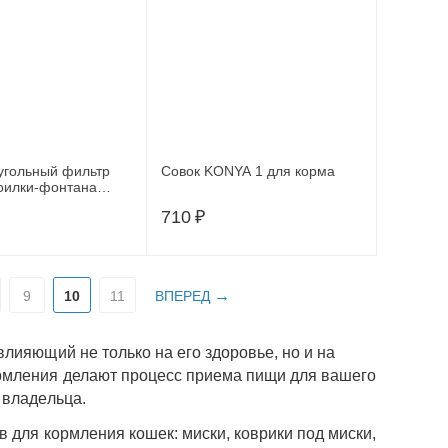
угольный фильтр
Совок KONYA 1 для корма
оилки-фонтана
", 3.8 л, С9066135
710
₽
9
10
11
ВПЕРЕД
лияющий не только на его здоровье, но и на
рмления делают процесс приема пищи для вашего
 владельца.
 для кормления кошек: миски, коврики под миски,