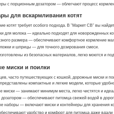
еры с порционным дозатором — облегчают процесс кормле
ары для вскармливания котят
е котят требует особого подхода. В "Маркет СВ" вы найдет
и для молока — идеально подходят для новорожденных кот
азного размера — обеспечивают комфортное кормление м
ложки и шприцы — для точного дозирования смеси.
изготовлены из безопасных материалов, легко моются и по
е миски и поилки
цев, часто путешествующих с кошкой, дорожные миски и п
 представлены компактные и легкие модели, которые удобно
 миски — занимают минимум места, легко чистятся и идеал
 дозатором — обеспечивают питомца свежей водой в дорог
е наборы — включают миски и контейнеры для хранения ко
обеспечивают удобство и комфорт для питомца даже вдали 