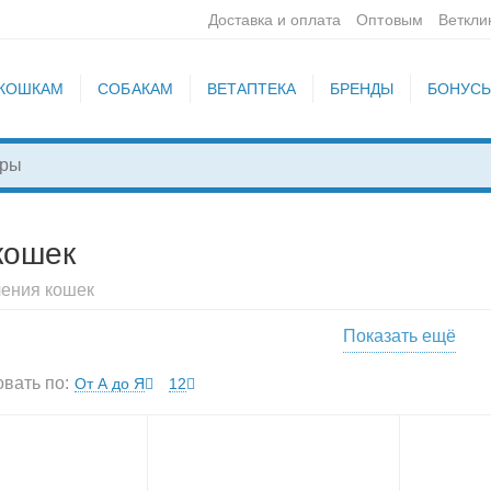
Доставка и оплата
Оптовым
Веткли
КОШКАМ
СОБАКАМ
ВЕТАПТЕКА
БРЕНДЫ
БОНУС
кошек
ления кошек
Показать ещё
врики под миску
Подставки
Товары для вскармливания
вать по:
От А до Я
12