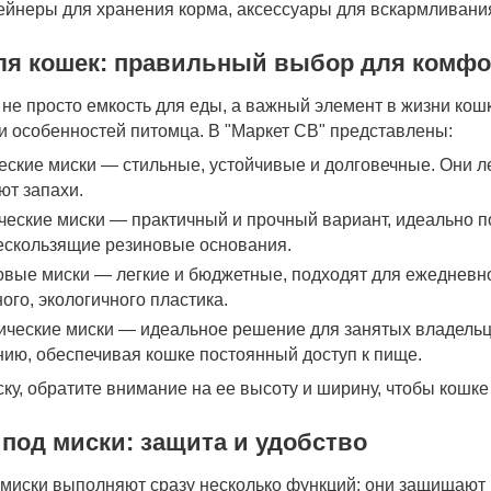
тейнеры для хранения корма, аксессуары для вскармливания
ля кошек: правильный выбор для комфо
 не просто емкость для еды, а важный элемент в жизни кош
и особенностей питомца. В "Маркет СВ" представлены:
ские миски — стильные, устойчивые и долговечные. Они ле
ют запахи.
еские миски — практичный и прочный вариант, идеально п
ескользящие резиновые основания.
овые миски — легкие и бюджетные, подходят для ежедневно
ого, экологичного пластика.
ческие миски — идеальное решение для занятых владельце
ию, обеспечивая кошке постоянный доступ к пище.
у, обратите внимание на ее высоту и ширину, чтобы кошке 
под миски: защита и удобство
 миски выполняют сразу несколько функций: они защищают