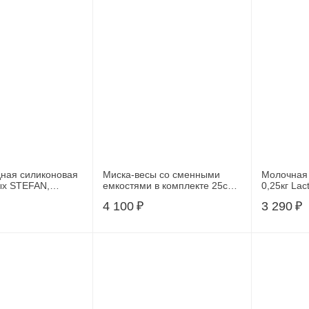
дная силиконовая
Миска-весы со сменными
Молочная 
ых STEFAN,
емкостями в комплекте 25см,
0,25кг Lact
алатовая,
серия PET GEEK, 75481
котят (ра
4 100
₽
3 290
₽
компонент