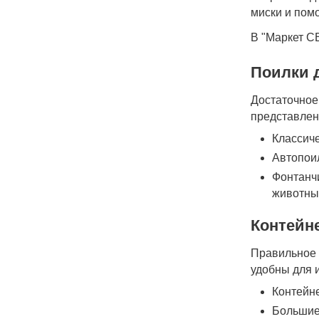
миски и пом
В "Маркет С
Поилки 
Достаточное
представлен
Классич
Автопоил
Фонтанч
животных
Контейн
Правильное 
удобны для 
Контейн
Большие