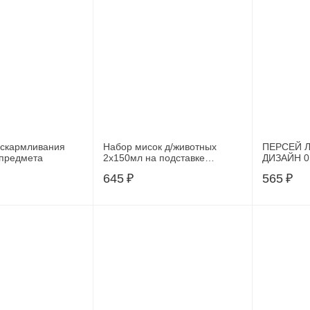
вскармливания
Набор мисок д/животных
ПЕРСЕЙ Л
 предмета
2х150мл на подставке
ДИЗАЙН 0,
31х21.5х5см, 109227407
пластик М
645
₽
565
₽