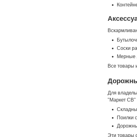
Контейн
Аксессу
Вскармливани
Бутылочк
Соски р
Мерные 
Все товары 
Дорожны
Для владель
"Маркет СВ"
Складные
Поилки с
Дорожны
Эти товары 