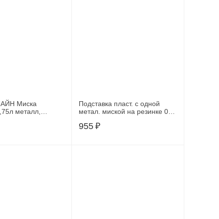
АЙН Миска
Подставка пласт. с одной
75л металл,
метал. миской на резинке 0,9
Д-3, МД-3
л Фауна
955
₽