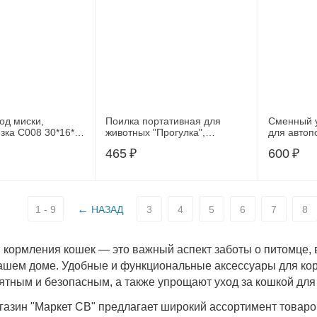
од миски,
Поилка портативная для
Сменный 
зка С008 30*16*6
животных "Прогулка",
для автоп
красная, 500мл
"Drinkwell
465
₽
600
₽
1 - 9
НАЗАД
3
4
5
6
7
8
 кормления кошек — это важный аспект заботы о питомце, в
ашем доме. Удобные и функциональные аксессуары для ко
ятным и безопасным, а также упрощают уход за кошкой для
газин "Маркет СВ" предлагает широкий ассортимент товаров