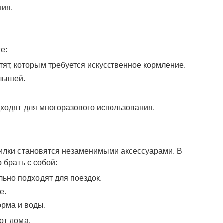
ния.
е:
ят, которым требуется искусственное кормление.
алышей.
дходят для многоразового использования.
оилки становятся незаменимыми аксессуарами. В
 брать с собой:
ьно подходят для поездок.
е.
рма и воды.
от дома.