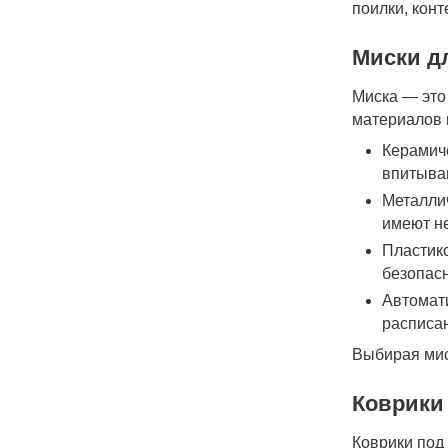
поилки, кон
Миски д
Миска — это
материалов 
Керамиче
впитыва
Металлич
имеют н
Пластик
безопасн
Автомати
расписан
Выбирая миск
Коврики 
Коврики под