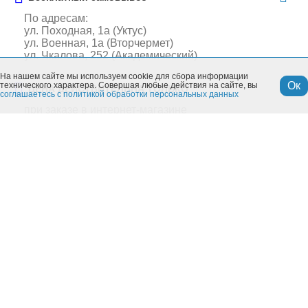
По адресам:
ул. Походная, 1а (Уктус)
ул. Военная, 1а (Вторчермет)
ул. Чкалова, 252 (Академический)
На нашем сайте мы используем cookie для сбора информации
Ок
технического характера. Совершая любые действия на сайте, вы
ЦЕНА ДЕЙСТВИТЕЛЬНА ТОЛЬКО
соглашаетесь с политикой обработки персональных данных
при заказе в интернет-магазине
Похожие товары
Моя учетная запись