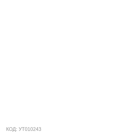
КОД:
УТ010243