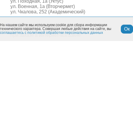
ул. Походная, 1а (Уктус)
ул. Военная, 1а (Вторчермет)
ул. Чкалова, 252 (Академический)
На нашем сайте мы используем cookie для сбора информации
ЦЕНА ДЕЙСТВИТЕЛЬНА ТОЛЬКО
Ок
технического характера. Совершая любые действия на сайте, вы
соглашаетесь с политикой обработки персональных данных
при заказе в интернет-магазине
Похожие товары
Моя учетная запись