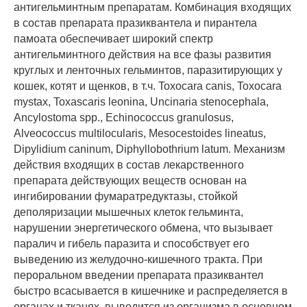
антигельминтным препаратам. Комбинация входящих
в состав препарата празиквантела и пирантела
памоата обеспечивает широкий спектр
антигельминтного действия на все фазы развития
круглых и ленточных гельминтов, паразитирующих у
кошек, котят и щенков, в т.ч. Toxocara canis, Toxocara
mystax, Toxascaris leonina, Uncinaria stenocephala,
Ancylostoma spp., Echinococcus granulosus,
Alveococcus multilocularis, Mesocestoides lineatus,
Dipylidium caninum, Diphyllobothrium latum. Механизм
действия входящих в состав лекарственного
препарата действующих веществ основан на
ингибировании фумаратредуктазы, стойкой
деполяризации мышечных клеток гельминта,
нарушении энергетического обмена, что вызывает
паралич и гибель паразита и способствует его
выведению из желудочно-кишечного тракта. При
пероральном введении препарата празиквантел
быстро всасывается в кишечнике и распределяется в
органах и тканях, выводится из организма в основном