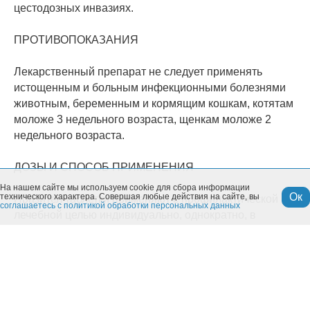
цестодозных инвазиях.
ПРОТИВОПОКАЗАНИЯ
Лекарственный препарат не следует применять
истощенным и больным инфекционными болезнями
животным, беременным и кормящим кошкам, котятам
моложе 3 недельного возраста, щенкам моложе 2
недельного возраста.
ДОЗЫ И СПОСОБ ПРИМЕНЕНИЯ
На нашем сайте мы используем cookie для сбора информации
Ок
технического характера. Совершая любые действия на сайте, вы
Празител таблетки применяют с профилактической и
соглашаетесь с политикой обработки персональных данных
лечебной целью индивидуально, однократно, в
утреннее кормление с небольшим количеством корма
(в куске колбасы, мяса, с фаршем, кашей). При
высокой степени инвазии дегельминтизацию
рекомендуется повторить через 10 дней.