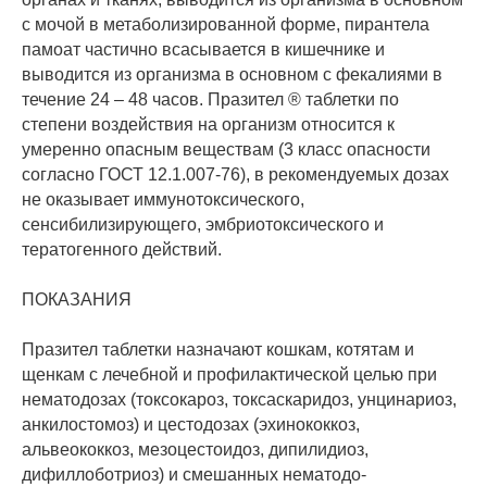
с мочой в метаболизированной форме, пирантела
памоат частично всасывается в кишечнике и
выводится из организма в основном с фекалиями в
течение 24 – 48 часов. Празител ® таблетки по
степени воздействия на организм относится к
умеренно опасным веществам (3 класс опасности
согласно ГОСТ 12.1.007-76), в рекомендуемых дозах
не оказывает иммунотоксического,
сенсибилизирующего, эмбриотоксического и
тератогенного действий.
ПОКАЗАНИЯ
Празител таблетки назначают кошкам, котятам и
щенкам с лечебной и профилактической целью при
нематодозах (токсокароз, токсаскаридоз, унцинариоз,
анкилостомоз) и цестодозах (эхинококкоз,
альвеококкоз, мезоцестоидоз, дипилидиоз,
дифиллоботриоз) и смешанных нематодо-