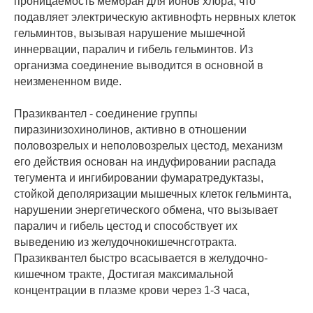
проницаемость мембран для ионов хлора, что
подавляет электрическую активнофть нервных клеток
гельминтов, вызывая нарушение мышечной
иннервации, паралич и гибель гельминтов. Из
организма соединение выводится в основной в
неизмененном виде.
Празиквантел - соединение группы
пиразинизохинолинов, активно в отношении
половозрелых и неполовозрелых цестод, механизм
его действия основан на индуфировании распада
тегумента и ингибировании фумаратредуктазы,
стойкой деполяризации мышечных клеток гельминта,
нарушении энергетического обмена, что вызывает
паралич и гибель цестод и способствует их
выведению из желудочнокишечнсготракта.
Празиквантел быстро всасывается в желудочно-
кишечном тракте, Достигая максимальной
концентрации в плазме крови через 1-3 часа,