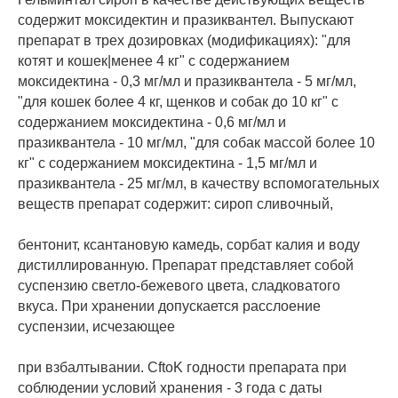
содержит моксидектин и празиквантел. Выпускают
препарат в трех дозировках (модификациях): "для
котят и кошек|менее 4 кг" с содержанием
моксидектина - 0,3 мг/мл и празиквантела - 5 мг/мл,
"для кошек более 4 кг, щенков и собак до 10 кг" с
содержанием моксидектина - 0,6 мг/мл и
празиквантела - 10 мг/мл, "для собак массой более 10
кг" с содержанием моксидектина - 1,5 мг/мл и
празиквантела - 25 мг/мл, в качеству вспомогательных
веществ препарат содержит: сироп сливочный,
бентонит, ксантановую камедь, сорбат калия и воду
дистиллированную. Препарат представляет собой
суспензию светло-бежевого цвета, сладковатого
вкуса. При хранении допускается расслоение
суспензии, исчезающее
при взбалтывании. CftoK годности препарата при
соблюдении условий хранения - 3 года с даты