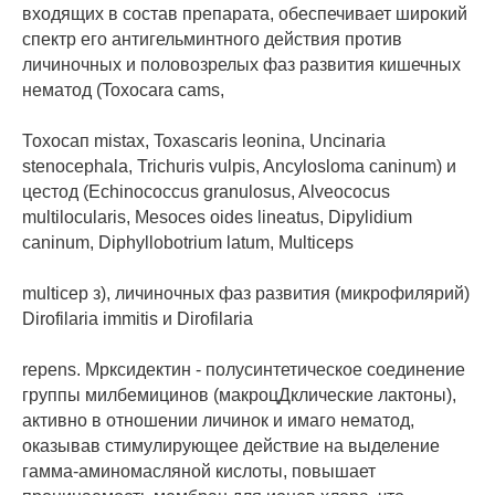
входящих в состав препарата, обеспечивает широкий
спектр его антигельминтного действия против
личиночных и половозрелых фаз развития кишечных
нематод (Toxocara cams,
Тохосап mistax, Toxascaris leonina, Uncinaria
stenocephala, Trichuris vulpis, Ancylosloma caninum) и
цестод (Echinococcus granulosus, Alveococus
multilocularis, Mesoces oides lineatus, Dipylidium
caninum, Diphyllobotrium latum, Multiceps
multicep з), личиночных фаз развития (микрофилярий)
Dirofilaria immitis и Dirofilaria
repens. Мрксидектин - полусинтетическое соединение
группы милбемицинов (макроцДклические лактоны),
активно в отношении личинок и имаго нематод,
оказывав стимулирующее действие на выделение
гамма-аминомасляной кислоты, повышает