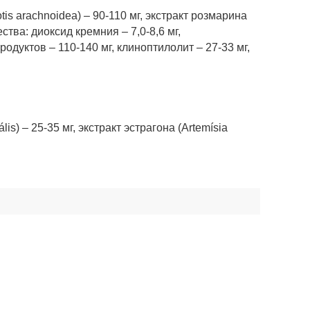
s arachnoidea) – 90-110 мг, экстракт розмарина
ества: диоксид кремния – 7,0-8,6 мг,
одуктов – 110-140 мг, клиноптилолит – 27-33 мг,
is) – 25-35 мг, экстракт эстрагона (Artemísia