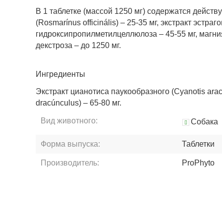
В 1 таблетке (массой 1250 мг) содержатся действу
(Rosmarínus officinális) – 25-35 мг, экстракт эстр
гидроксипропилметилцеллюлоза – 45-55 мг, магния 
декстроза – до 1250 мг.
Ингредиенты
Экстракт цианотиса паукообразного (Cyanotis arachn
dracúnculus) – 65-80 мг.
Вид животного:
Собака
Форма выпуска:
Таблетки
Производитель:
ProPhyto