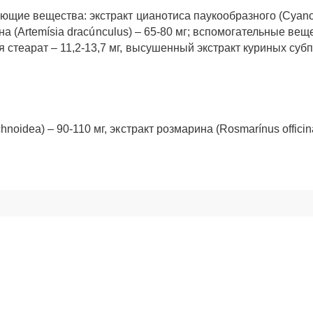
ющие вещества: экстракт цианотиса паукообразного (Cyanoti
агона (Artemísia dracúnculus) – 65-80 мг; вспомогательные вещ
стеарат – 11,2-13,7 мг, высушенный экстракт куриных субпр
oidea) – 90-110 мг, экстракт розмарина (Rosmarínus officinál