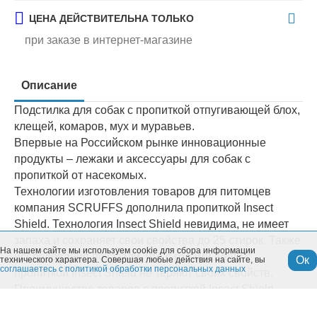
ЦЕНА ДЕЙСТВИТЕЛЬНА ТОЛЬКО
при заказе в интернет-магазине
Описание
Подстилка для собак с пропиткой отпугивающей блох,
клещей, комаров, мух и муравьев.
Впервые на Российском рынке инновационные
продукты – лежаки и аксессуары для собак с
пропиткой от насекомых.
Технологии изготовления товаров для питомцев
компания SCRUFFS дополнила пропиткой Insect
Shield. Технология Insect Shield невидима, не имеет
запаха и сохраняет свои свойства до 25 стирок. Также
На нашем сайте мы используем cookie для сбора информации
исследования показали, что с годами вещи с
Ок
технического характера. Совершая любые действия на сайте, вы
соглашаетесь с политикой обработки персональных данных
пропиткой Insect Shield не теряют своих свойств.
Преимущество товаров с пропиткой Insect Shield
заключается в том, что, в отличие от других средств