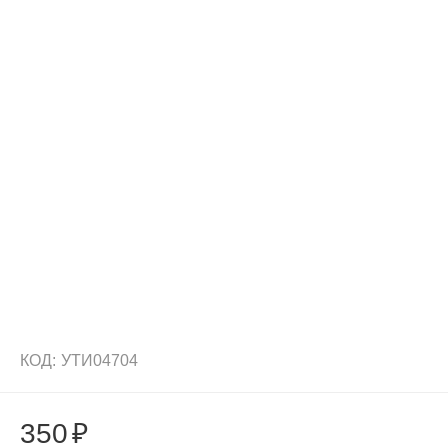
КОД:
УТИ04704
350
₽