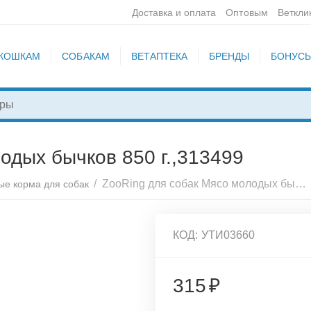
Доставка и оплата
Оптовым
Веткли
КОШКАМ
СОБАКАМ
ВЕТАПТЕКА
БРЕНДЫ
БОНУС
одых бычков 850 г.,313499
/
ZooRing для собак Мясо молодых бычков 850 г.,313499
ые корма для собак
КОД:
УТИ03660
315
₽