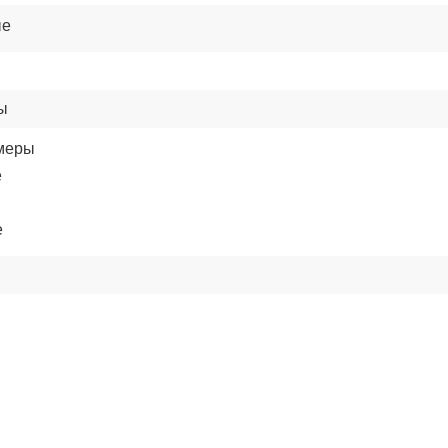
ые
ы
меры
е
е