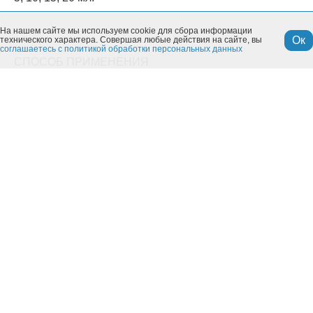
На нашем сайте мы используем cookie для сбора информации
Ок
технического характера. Совершая любые действия на сайте, вы
соглашаетесь с политикой обработки персональных данных
СПОСОБ ПРИМЕНЕНИЯ
Нанести гель на проблемные участки и втирать
легкими движениями до полного впитывания.
После нанесения средства рекомендуется
возможный покой 20-30 минут.
Использовать 2 раза в сутки.
Не требует смывания. Не наносить на поврежденные
участки кожи, избегать попадания на слизистые.
После нанесения вымыть руки.