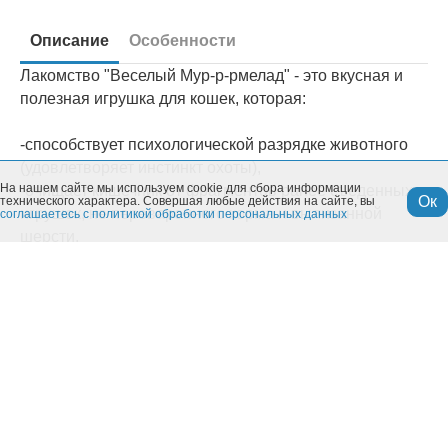
Описание
Особенности
Лакомство "Веселый Мур-р-рмелад" - это вкусная и
полезная игрушка для кошек, которая:
-способствует психологической разрядке животного
(удовлетворяет инстинкт охоты),
На нашем сайте мы используем cookie для сбора информации
-очищает кишечник от фрагментов ранее съеденных
Ок
технического характера. Совершая любые действия на сайте, вы
игрушек, не переваренного корма и вылизанной
соглашаетесь с политикой обработки персональных данных
шерсти,
-является профилактикой развития мочекаменной
болезни.
В состав мармеладки входят важные для здоровья
кошки элементы: таурин, мумиё, комплекс витаминов
группы В (В1, Вз, В6).
Возраст животного:
Взрослые