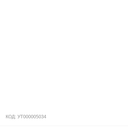
КОД:
УТ000005034