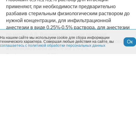
применяют, при необходимости предварительно
разбавив стерильным физиологическим раствором до
нужной концентрации, для инфильтрационной
анестезии в виде 0,25%-0,5% раствора, для анестезии
по методу А.В. Вишневского (тугая ползучая
На нашем сайте мы используем cookie для сбора информации
инфильтрация) — 0,125%-0,25%, для проводниковой
Ок
технического характера. Совершая любые действия на сайте, вы
соглашаетесь с политикой обработки персональных данных
и спинномозговой анестезии 1%-2%.
В офтальмологии 0,5% раствор новокаина применяют
при кератите, кератоконъюнктивите, периодическом
воспалении глаз у лошадей (подглазничная блокада).
В акушерско-гинекологической практике растворы
новокаина назначают при эндометритах, метритах,
выпадении матки и влагалища, задержании последа у
коров и коз (паранефральная блокада по А.В.
Вишневскому), при серозно-катаральных маститах
(блокада нервов вымени по Б.А. Башкирову или Д.Д.
Логвинову) в виде 0,25%-0,5% раствора.
Новокаин 0,5%,1%,2% раствор для инъекций
применяют также в качестве растворителя для