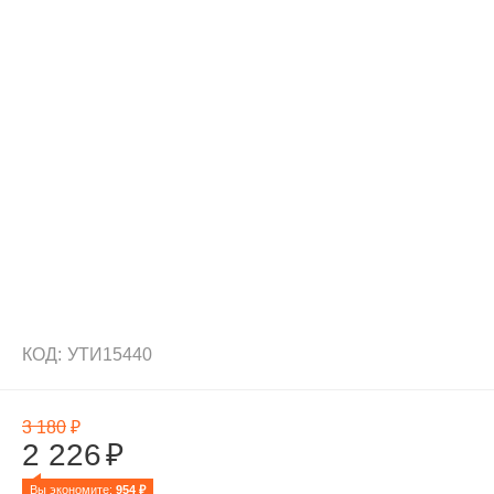
КОД:
УТИ15440
3 180
₽
2 226
₽
Вы экономите: 
954
 ₽