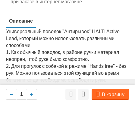
при заказе в интернет-магазине
Описание
Универсальный поводок "Антирывок" HALTI Active
Lead, который можно использовать различными
способами:
1. Как обычный поводок, в районе ручки материал
неопрен, чтоб руке было комфортно.
2. Для прогулок с собакой в режиме "Hands free" - без
рук. Можно пользоваться этой функцией во время
бега или когда необходимо освободить руки.
3. Ручка оснащена удобной защелкой, что позволяет
На нашем сайте мы используем cookie для сбора информации
Ок
технического характера. Совершая любые действия на сайте, вы
быстро привязать собаку (к столбу, дереву, забору).
−
+
В корзину
соглашаетесь с политикой обработки персональных данных
4. Поводок оснащен упругим амортизатором –
резинкой, который препятствует резкому рывку.
Изготовлен из прочного, высококачественного
нейлона, в местах крепления ручки, карабина и