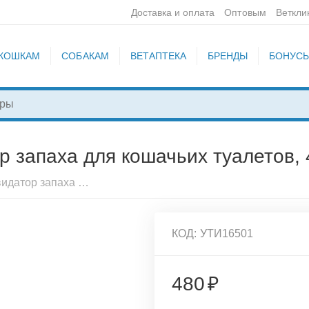
Доставка и оплата
Оптовым
Веткли
КОШКАМ
СОБАКАМ
ВЕТАПТЕКА
БРЕНДЫ
БОНУС
 запаха для кошачьих туалетов, 4
Тамачи Порошок- ликвидатор запаха для кошачьих туалетов, 400 г., Т608
КОД:
УТИ16501
480
₽