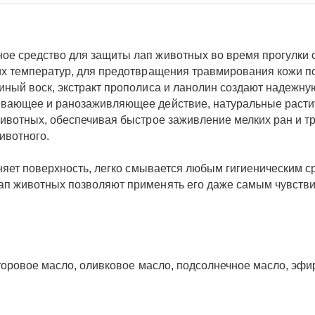
е средство для защиты лап животных во время прогулки о
их температур, для предотвращения травмирования кожи п
иный воск, экстракт прополиса и ланолин создают надежну
ивающее и ранозаживляющее действие, натуральные расти
животных, обеспечивая быстрое заживление мелких ран и 
ивотного.
зняет поверхность, легко смывается любым гигиеническим с
ап животных позволяют применять его даже самым чувств
сторовое масло, оливковое масло, подсолнечное масло, эф