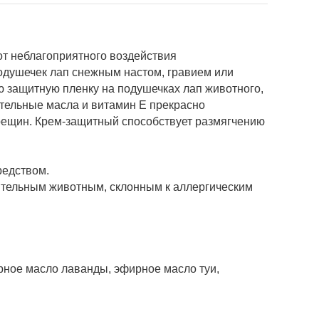
т неблагоприятного воздействия
одушечек лап снежным настом, гравием или
ю защитную пленку на подушечках лап животного,
тельные масла и витамин Е прекрасно
трещин. Крем-защитный способствует размягчению
редством.
ительным животным, склонным к аллергическим
ирное масло лаванды, эфирное масло туи,