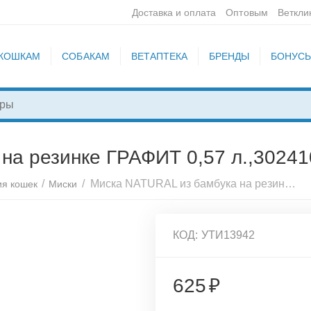
Доставка и оплата
Оптовым
Веткли
КОШКАМ
СОБАКАМ
ВЕТАПТЕКА
БРЕНДЫ
БОНУС
на резинке ГРАФИТ 0,57 л.,30241
/
/
Миска NATURAL из бамбука на резинке ГРАФИТ 0,57 л.,30241011
ия кошек
Миски
КОД:
УТИ13942
625
₽